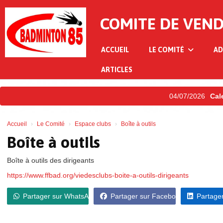
Panneau de gestion des cookies
COMITE DE VEN
ACCUEIL
LE COMITÉ
AD
ARTICLES
04/07/2026
Calendr
Accueil
Le Comité
Espace clubs
Boîte à outils
Boîte à outils
Boîte à outils des dirigeants
https://www.ffbad.org/viedesclubs-boite-a-outils-dirigeants
Partager sur WhatsApp
Partager sur Facebook
Partager