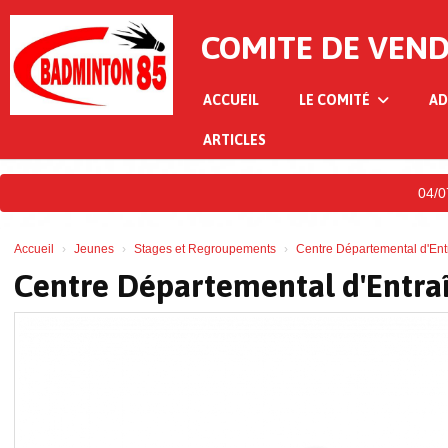
Panneau de gestion des cookies
COMITE DE VEN
ACCUEIL
LE COMITÉ
AD
ARTICLES
04/07/2
Accueil
Jeunes
Stages et Regroupements
Centre Départemental d'En
Centre Départemental d'Entra