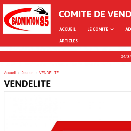
Panneau de gestion des cookies
COMITE DE VEN
ACCUEIL
LE COMITÉ
AD
ARTICLES
04/07/20
Accueil
Jeunes
VENDELITE
VENDELITE