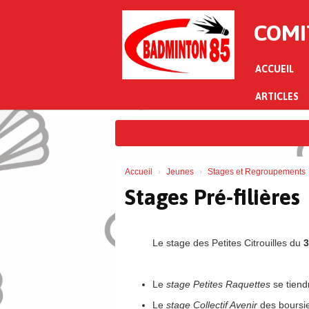
Panneau de gestion des cookies
COMI
ACCUEIL
ARTICLES
Accueil
Jeunes
Stages et Regroupements
Stages Pré-filières
Le stage des Petites Citrouilles du
3
Le
stage Petites Raquettes
se tiend
Le
stage Collectif Avenir
des boursie