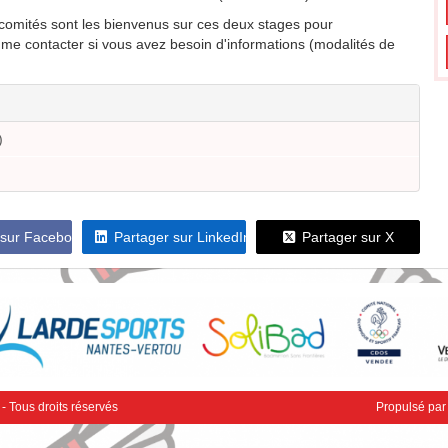
t comités sont les bienvenus sur ces deux stages pour
me contacter si vous avez besoin d'informations (modalités de
)
 sur Facebook
Partager sur LinkedIn
Partager sur X
Retrouvez-nous sur les réseaux sociaux
Facebook
ous droits réservés
Propulsé pa