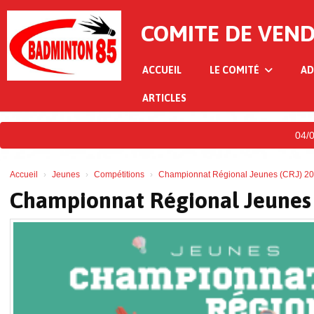
Panneau de gestion des cookies
COMITE DE VEN
ACCUEIL
LE COMITÉ
AD
ARTICLES
04/07/2
Accueil
Jeunes
Compétitions
Championnat Régional Jeunes (CRJ) 2
Championnat Régional Jeunes 