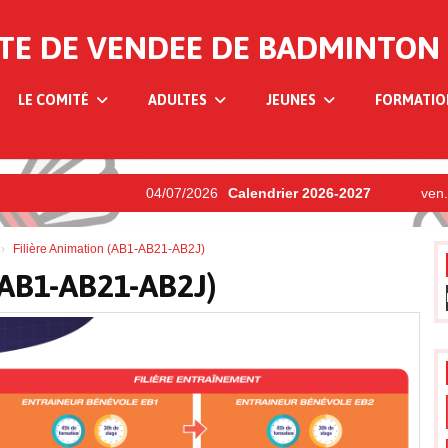
TE DE VENDEE DE BADMINTON
LE COMITÉ
ADULTES
JEUNES
FORMATI
04/07/2026
Calendrier 2026-2027
ven. 19
Filière Animation (AB1-AB21-AB2J)
(AB1-AB21-AB2J)